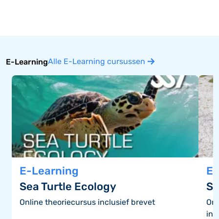
Alle E-Learning cursussen
E-Learning
E-Learning
E-
Sea Turtle Ecology
St
Online theoriecursus inclusief brevet
Onl
inb