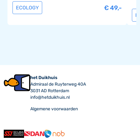
€
49,-
ECOLOGY
B
het Duikhuis
Admiraal de Ruyterweg 40A
3031 AD Rotterdam
info@hetduikhuis.nl
Algemene voorwaarden