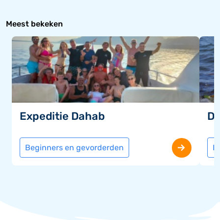
Meest bekeken
Expeditie Dahab
Du
Beginners en gevorderden
B