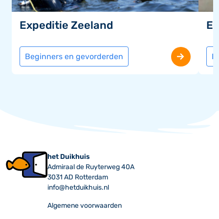
Expeditie Zeeland
Ex
Beginners en gevorderden
B
het Duikhuis
Admiraal de Ruyterweg 40A
3031 AD Rotterdam
info@hetduikhuis.nl
Algemene voorwaarden