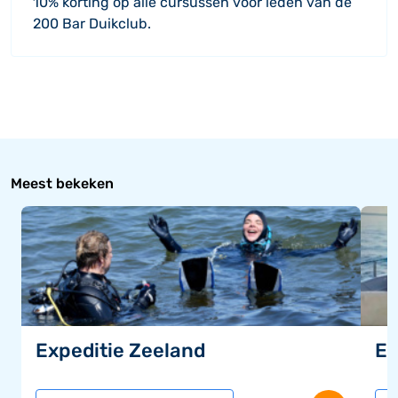
10% korting op alle cursussen voor leden van de
200 Bar Duikclub.
Meest bekeken
Expeditie Zeeland
Ex