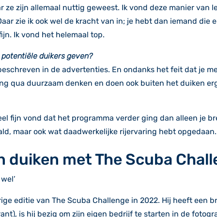
r ze zijn allemaal nuttig geweest. Ik vond deze manier van
aar zie ik ook wel de kracht van in; je hebt dan iemand die 
ijn. Ik vond het helemaal top.
 potentiële duikers geven?
h beschreven in de advertenties. En ondanks het feit dat je 
ing qua duurzaam denken en doen ook buiten het duiken erg
heel fijn vond dat het programma verder ging dan alleen je b
ehaald, maar ook wat daadwerkelijke rijervaring hebt opgedaan
en duiken met The Scuba Chall
 wel’
e editie van The Scuba Challenge in 2022. Hij heeft een bra
nt), is hij bezig om zijn eigen bedrijf te starten in de fotogr