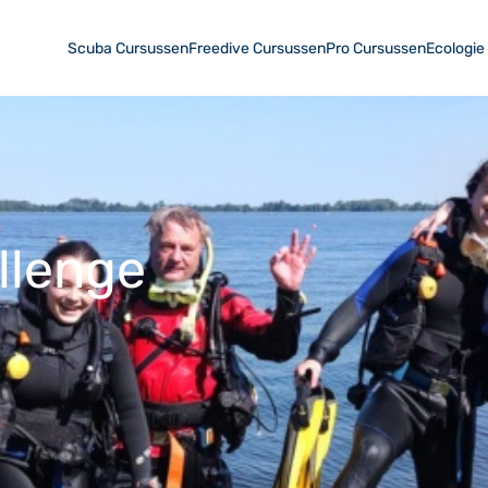
Scuba Cursussen
Freedive Cursussen
Pro Cursussen
Ecologie
llenge