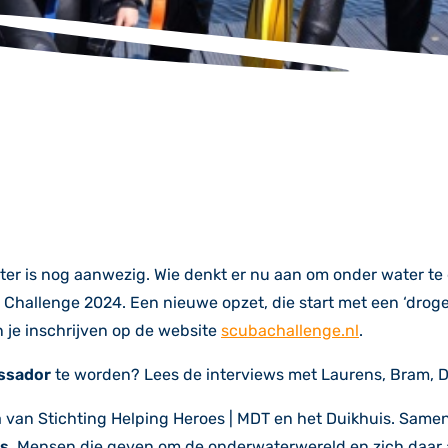
water is nog aanwezig. Wie denkt er nu aan om onder water t
hallenge 2024. Een nieuwe opzet, die start met een ‘droge’
n je inschrijven op de website
scubachallenge.nl
.
ssador
te worden? Lees de interviews met Laurens, Bram, 
van Stichting Helping Heroes | MDT en het Duikhuis. Same
s
. Mensen die geven om de onderwaterwereld en zich daar a