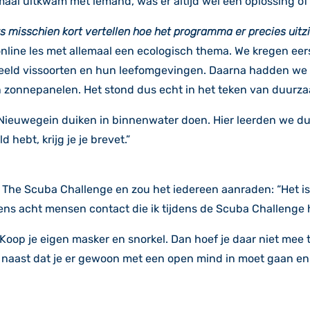
elemaal uitkwam met iemand, was er altijd wel een oplossing o
s misschien kort vertellen hoe het programma er precies uitz
online les met allemaal een ecologisch thema. We kregen eer
eld vissoorten en hun leefomgevingen. Daarna hadden we ee
 zonnepanelen. Het stond dus echt in het teken van duurz
ieuwegein duiken in binnenwater doen. Hier leerden we dus 
 hebt, krijg je je brevet.”
 The Scuba Challenge en zou het iedereen aanraden: “Het is
tens acht mensen contact die ik tijdens de Scuba Challenge
oop je eigen masker en snorkel. Dan hoef je daar niet mee te
naast dat je er gewoon met een open mind in moet gaan en h